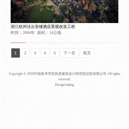
云
浙江杭州法云安缦酒店景观改造工程
时
时间：2004年 面积：14公顷
1
2
3
4
5
下一页
尾页
Copyright © 2018中国美术学院风景建筑设计研究院总院有限公司 All rights
reserved.
Design:
baling