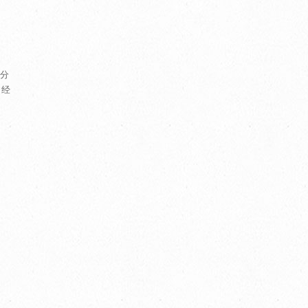
，分
目经